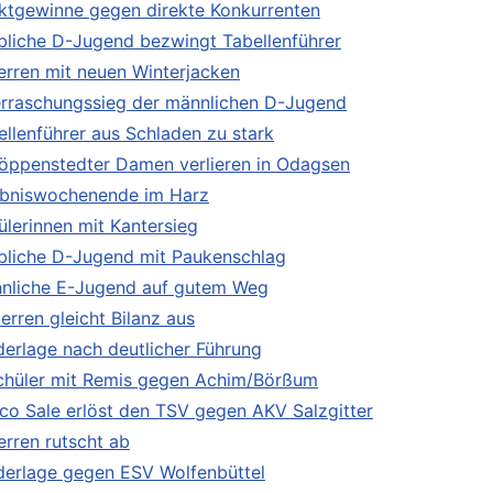
ktgewinne gegen direkte Konkurrenten
bliche D-Jugend bezwingt Tabellenführer
Herren mit neuen Winterjacken
rraschungssieg der männlichen D-Jugend
ellenführer aus Schladen zu stark
öppenstedter Damen verlieren in Odagsen
ebniswochenende im Harz
ülerinnen mit Kantersieg
bliche D-Jugend mit Paukenschlag
nliche E-Jugend auf gutem Weg
erren gleicht Bilanz aus
derlage nach deutlicher Führung
Schüler mit Remis gegen Achim/Börßum
co Sale erlöst den TSV gegen AKV Salzgitter
erren rutscht ab
derlage gegen ESV Wolfenbüttel