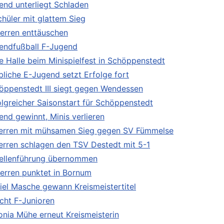
end unterliegt Schladen
chüler mit glattem Sieg
Herren enttäuschen
endfußball F-Jugend
le Halle beim Minispielfest in Schöppenstedt
bliche E-Jugend setzt Erfolge fort
öppenstedt III siegt gegen Wendessen
olgreicher Saisonstart für Schöppenstedt
end gewinnt, Minis verlieren
Herren mit mühsamen Sieg gegen SV Fümmelse
Herren schlagen den TSV Destedt mit 5-1
ellenführung übernommen
Herren punktet in Bornum
iel Masche gewann Kreismeistertitel
icht F-Junioren
onia Mühe erneut Kreismeisterin