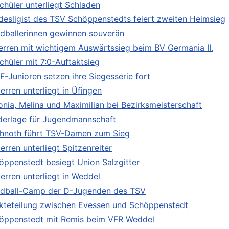
Schüler unterliegt Schladen
desligist des TSV Schöppenstedts feiert zweiten Heimsieg
dballerinnen gewinnen souverän
Herren mit wichtigem Auswärtssieg beim BV Germania II.
chüler mit 7:0-Auftaktsieg
 F-Junioren setzen ihre Siegesserie fort
erren unterliegt in Üfingen
onia, Melina und Maximilian bei Bezirksmeisterschaft
derlage für Jugendmannschaft
chnoth führt TSV-Damen zum Sieg
erren unterliegt Spitzenreiter
öppenstedt besiegt Union Salzgitter
Herren unterliegt in Weddel
dball-Camp der D-Jugenden des TSV
kteteilung zwischen Evessen und Schöppenstedt
öppenstedt mit Remis beim VFR Weddel