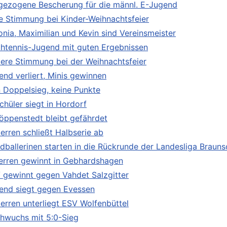
gezogene Bescherung für die männl. E-Jugend
le Stimmung bei Kinder-Weihnachtsfeier
onia, Maximilian und Kevin sind Vereinsmeister
chtennis-Jugend mit guten Ergebnissen
tere Stimmung bei der Weihnachtsfeier
end verliert, Minis gewinnen
n Doppelsieg, keine Punkte
chüler siegt in Hordorf
öppenstedt bleibt gefährdet
Herren schließt Halbserie ab
dballerinen starten in die Rückrunde der Landesliga Braun
Herren gewinnt in Gebhardshagen
 gewinnt gegen Vahdet Salzgitter
end siegt gegen Evessen
Herren unterliegt ESV Wolfenbüttel
hwuchs mit 5:0-Sieg