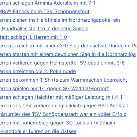
Herren schlagen Arminia Adersheim mit 7-1
BA® Fitness beim TSV Schöppenstedt
Herren ziehen ins Halbfinale im Nordharzligapokal ein
 Handballer starten in die neue Saison
tedt schlägt 1. Herren mit 1-0
Herren erreichen mit einem 3-0 Sieg die nächste Runde im P
Herren starten mit einem deutlichen Sieg in die Nordharzliga
Herren verlieren gegen Helmstedter SV deutlich mit 3-6
Herren erreichen die 2. Pokalrunde
Herren bekommen T-Shirts zum Warmmachen überreicht
Herren spielen nur 1-1 gegen SG Weddel/Hordorf
Herren schlagen Halchter mit mäßiger Leistung mit 4-1
Herren des TSV verlieren unglücklich gegen BSC Acosta II
nisturnier des TSV Schöppenstedt war ein voller Erfolg
Herren mit hohem Sieg gegen SG Lucklum/Veltheim
-Handballer fuhren an die Ostsee