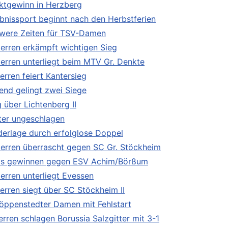
ktgewinn in Herzberg
ebnissport beginnt nach den Herbstferien
were Zeiten für TSV-Damen
Herren erkämpft wichtigen Sieg
Herren unterliegt beim MTV Gr. Denkte
erren feiert Kantersieg
end gelingt zwei Siege
 über Lichtenberg II
ter ungeschlagen
derlage durch erfolglose Doppel
Herren überrascht gegen SC Gr. Stöckheim
is gewinnen gegen ESV Achim/Börßum
Herren unterliegt Evessen
Herren siegt über SC Stöckheim II
öppenstedter Damen mit Fehlstart
erren schlagen Borussia Salzgitter mit 3-1