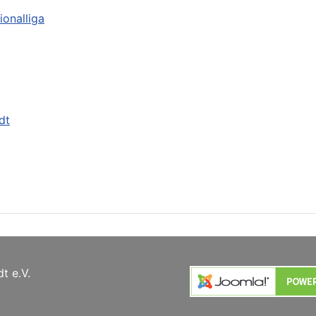
ionalliga
dt
t e.V.