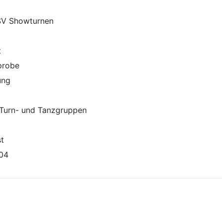
SV Showturnen
t
probe
ung
 Turn- und Tanzgruppen
st
004