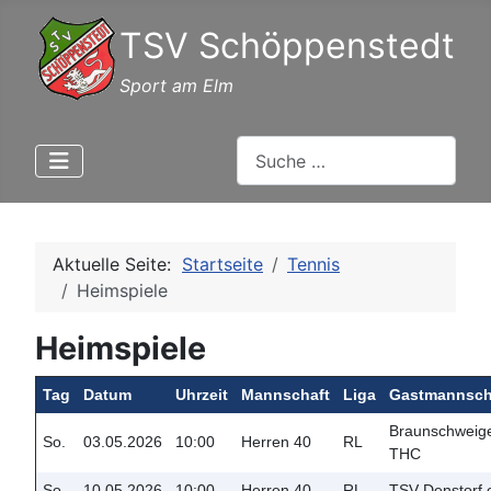
TSV Schöppenstedt
Sport am Elm
Suchen
Aktuelle Seite:
Startseite
Tennis
Heimspiele
Heimspiele
Tag
Datum
Uhrzeit
Mannschaft
Liga
Gastmannsch
Braunschweig
So.
03.05.2026
10:00
Herren 40
RL
THC
So.
10.05.2026
10:00
Herren 40
RL
TSV Denstorf 